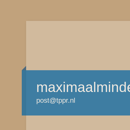
maximaalminde
post@tppr.nl